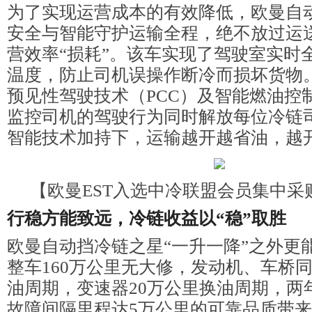
为了实现运营成本的有效降低，欧曼自
安全与智能守护运输全程，绝不放过运
营效率“损耗”。该车实现了驾驶室实时
温度，防止司机误操作断冷而损坏货物
预见性驾驶技术（PCC）及智能燃油控
监控司机的驾驶行为同时解放每位冷链
智能技术加持下，运输越开越省油，越
【欧曼EST入选中冷联盟会员集中采
行稳
方能
致
远
，冷链收益以“稳”取胜
欧曼自动挡冷链之星“一升一降”之外更能
整车160万公里无大修，发动机、车桥同
油周期，变速器20万公里换油周期，两
故障间隔里程达5万公里的可靠品质带