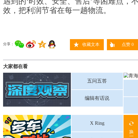
遇到的‘时效、安全、售后’等困难点，
效，把利润节省在每一趟物流。
分享：
收藏文本
点赞
0
大家都在看
五问五答
编辑有话说
X Ring