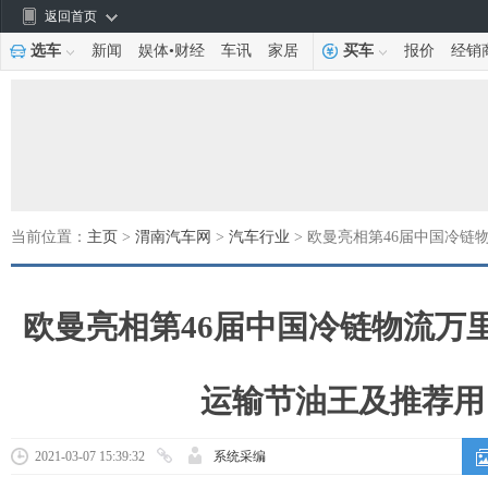
返回首页
选车
新闻
娱体
•
财经
车讯
家居
买车
报价
经销
当前位置：
主页
>
渭南汽车网
>
汽车行业
> 欧曼亮相第46届中国冷链
欧曼亮相第46届中国冷链物流万
运输节油王及推荐用
2021-03-07 15:39:32
系统采编