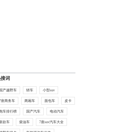
热搜词
国产越野车
轿车
小型suv
7座商务车
两厢车
面包车
皮卡
跑车排行榜
国产汽车
电动汽车
新款车
柴油车
7座suv汽车大全