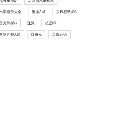
越野车排名
新能源汽车价格
汽车报价大全
奥迪A4L
东风标致408
雷克萨斯es
速派
起亚k5
新款奔驰A级
自由光
众泰Z700