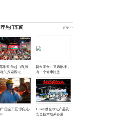
推荐热门车闻
更多>>
苏淮安:跨越山海,淮
网红零食儿童奶酪棒，
四方,探索区域
有一个健康隐患
听“国企工匠”的初心
Honda携全领域产品及
事
安全技术成果参展