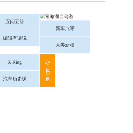
五问五答
新车点评
编辑有话说
大美新疆
X Ring
汽车历史课